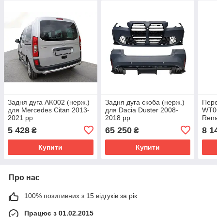
Задня дуга AK002 (нерж.)
Задня дуга скоба (нерж.)
Пере
для Mercedes Citan 2013-
для Dacia Duster 2008-
WT00
2021 рр
2018 рр
Rena
рр
5 428
65 250
8 1
₴
₴
Купити
Купити
Про нас
100% позитивних з 15 відгуків за рік
Працює з 01.02.2015