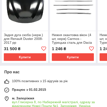
Задня дуга скоба (нерж.)
Нижня окантовка вікон (4
Нижн
для Renault Duster 2008-
шт, нерж) Carmos -
шт, 
2017 рр
Турецька сталь для Dacia
Туре
Duster 2018-2024 рр
Rena
31 500
1 246
1 2
₴
₴
рр
Купити
Купити
Про нас
100% позитивних з 15 відгуків за рік
Працює з 01.02.2015
м. Запоріжжя
вул.Глисерна 8, по Набережній магістралі, одразу за
відділенням Нової Пошти №1, Запоріжжя, Україна