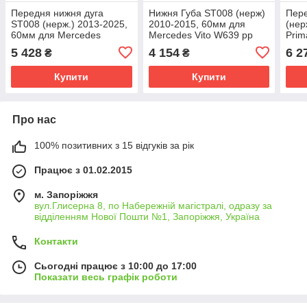
Передня нижня дуга
Нижня Губа ST008 (нерж)
Пере
ST008 (нерж.) 2013-2025,
2010-2015, 60мм для
(нер
60мм для Mercedes
Mercedes Vito W639 рр
Prim
Sprinter W906 рр
5 428
4 154
6 2
₴
₴
Купити
Купити
Про нас
100% позитивних з 15 відгуків за рік
Працює з 01.02.2015
м. Запоріжжя
вул.Глисерна 8, по Набережній магістралі, одразу за
відділенням Нової Пошти №1, Запоріжжя, Україна
Контакти
Сьогодні працює з 10:00 до 17:00
Показати весь графік роботи