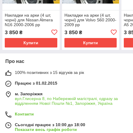
Накладки на арки (4 шт,
Накладки на арки (4 шт,
Накл
чорні) для Nissan Almera
чорні) для Volvo S60 2000-
чорн
N16 2000-2006 рр
2009 рр
A5 2
3 850
3 850
3 8
₴
₴
Купити
Купити
Про нас
100% позитивних з 15 відгуків за рік
Працює з 01.02.2015
м. Запоріжжя
вул.Глисерна 8, по Набережній магістралі, одразу за
відділенням Нової Пошти №1, Запоріжжя, Україна
Контакти
Сьогодні працює з 10:00 до 18:00
Показати весь графік роботи