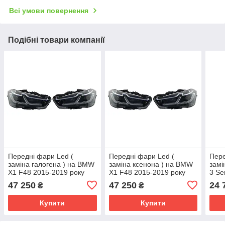
Всі умови повернення
Подібні товари компанії
Передні фари Led (
Передні фари Led (
Пере
заміна галогена ) на BMW
заміна ксенона ) на BMW
замі
X1 F48 2015-2019 року
X1 F48 2015-2019 року
3 Se
2018
47 250
47 250
24 
₴
₴
Купити
Купити