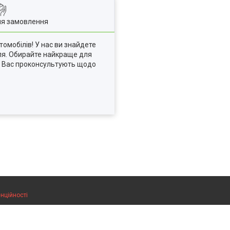
ля замовлення
томобілів! У нас ви знайдете
іля. Обирайте найкраще для
тю Вас проконсультують щодо
нційності