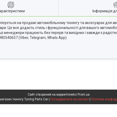
арактеристики
Інформація д
алізується на продажі автомобільному тюнінгу та аксесуарах для ав
уари. Це все додасть стиль і функціональності для вашого автомоб
Наші менеджери працюють без перерв та вихідних і завжди з радіс
985540657 (Viber, Telegram, Whats App)
Сайт створений на маркетплейсі
Prom.ua
Інтернет магазин тюнінгу Tuning Parts Car |
Поскаржитися на контент
|
Політика конфіде