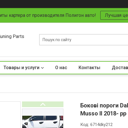
иты картера от производителя Полигон авто!
Лучшая це
uning Parts
Товары и услуги
О нас
Контакты
Достав
Бокові пороги Da
Musso ІІ 2018- рр
Код:
6714dky212