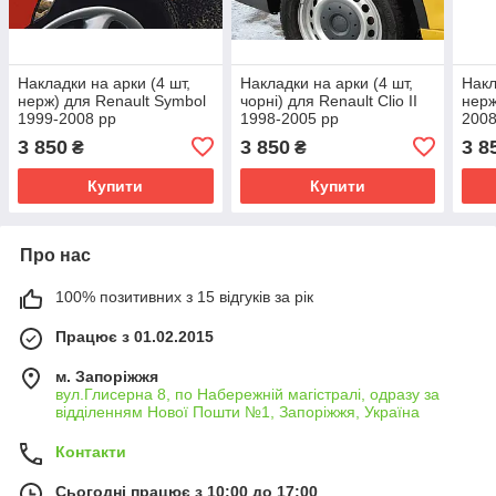
Накладки на арки (4 шт,
Накладки на арки (4 шт,
Накл
нерж) для Renault Symbol
чорні) для Renault Clio II
нерж
1999-2008 рр
1998-2005 рр
2008
3 850
3 850
3 8
₴
₴
Купити
Купити
Про нас
100% позитивних з 15 відгуків за рік
Працює з 01.02.2015
м. Запоріжжя
вул.Глисерна 8, по Набережній магістралі, одразу за
відділенням Нової Пошти №1, Запоріжжя, Україна
Контакти
Сьогодні працює з 10:00 до 17:00