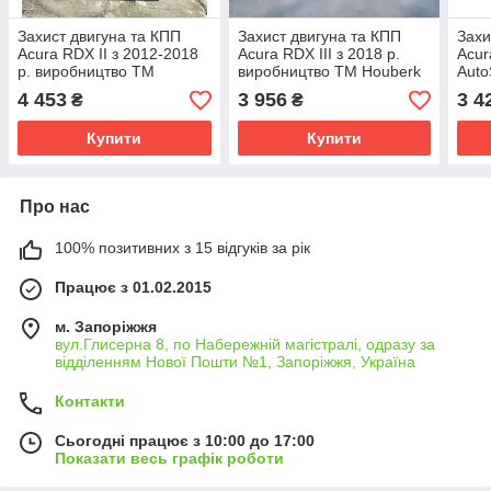
Захист двигуна та КПП
Захист двигуна та КПП
Захи
Acura RDX II з 2012-2018
Acura RDX III з 2018 р.
Acur
р. виробництво ТМ
виробництво ТМ Houberk
Auto
Houberk
4 453
3 956
3 4
₴
₴
Купити
Купити
Про нас
100% позитивних з 15 відгуків за рік
Працює з 01.02.2015
м. Запоріжжя
вул.Глисерна 8, по Набережній магістралі, одразу за
відділенням Нової Пошти №1, Запоріжжя, Україна
Контакти
Сьогодні працює з 10:00 до 17:00
Показати весь графік роботи