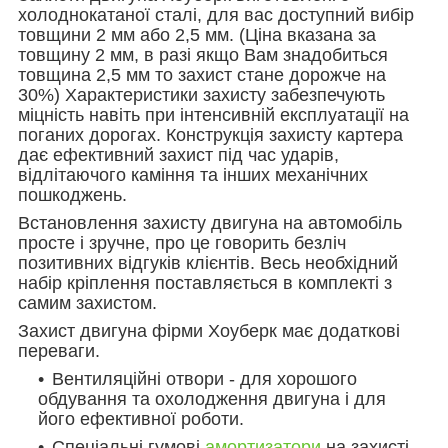
холоднокатаної сталі, для вас доступний вибір
товщини 2 мм або 2,5 мм. (Ціна вказана за
товщину 2 мм, в разі якщо Вам знадобиться
товщина 2,5 мм то захист стане дорожче на
30%) Характеристики захисту забезпечують
міцність навіть при інтенсивній експлуатації на
поганих дорогах. Конструкція захисту картера
дає ефективний захист під час ударів,
відлітаючого каміння та інших механічних
пошкоджень.
Встановлення захисту двигуна на автомобіль
просте і зручне, про це говорить безліч
позитивних відгуків клієнтів. Весь необхідний
набір кріплення поставляється в комплекті з
самим захистом.
Захист двигуна фірми Хоуберк має додаткові
переваги.
Вентиляційні отвори - для хорошого
обдування та охолодження двигуна і для
його ефективної роботи.
Спеціальні гумові
амортизатори
на захисті