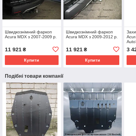
Швидкознімний фаркоп
Швидкознімний фаркоп
Захи
Acura MDX з 2007-2009 р.
Acura MDX з 2009-2012 р.
Acur
Auto
11 921
11 921
3 4
₴
₴
Купити
Купити
Подібні товари компанії