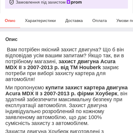
Замовлення під захистом
Опис
Характеристики
Доставка
Оплата
Умови п
Опис
Вам потрібен якісний захист двигуна? Що б він
відповідав усім вашим запитам? Якщо так, ви в
потрібному магазині,
захист двигуна Acura
MDX II з 2007-2013 р. від ТМ Houberk
закриє
потреби при виборі захисту картера для
автомобіля!
Ми пропонуємо
купити захист картера двигуна
Acura MDX II з 2007-2013 р. фірми Хоуберк
, він
здатний забезпечити максимальну безпеку при
експлуатації автомобіля. Захист двигуна
індивідуально розроблений по кожному
заявленому автомобілю, що дає 100%
сумісність захисту з автомобілем.
Захисти двигуна Хоуберк виготовлені з