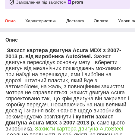
Замовлення під захистом
Опис
Характеристики
Доставка
Оплата
Умови п
Опис
Захист картера двигуна Acura MDX з 2007-
2013 р. від виробника AutoSteel.
Захист
двигуна переслідує основну мету - вберегти
двигун від механічних пошкоджень можливих
при наїзді на перешкоди, ями і вибоїни на
дорозі. Штатний пластик, який йде з
автомобілем, на жаль, з повноцінним захистом
мотора не справляється. Захист двигуна Acura
спроектовано так, що крім двигуна він закриває і
коробку передач. Посилаючись на наш великий
досвід і знання всіх нюансів щодо виробників,
рекомендуємо розглянути і
купити захист
двигуна Acura MDX з 2007-2013 р.
саме цього
виробника.
Захисти картера двигуна AutoSteel
ідеально поєднують в собі якість за приємною