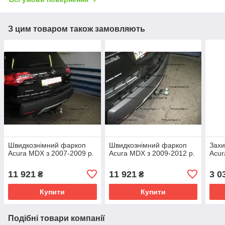
З цим товаром також замовляють
Швидкознімний фаркоп
Швидкознімний фаркоп
Захи
Acura MDX з 2007-2009 р.
Acura MDX з 2009-2012 р.
Acur
11 921
11 921
3 0
₴
₴
Купити
Купити
Подібні товари компанії