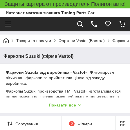
Защиты картера от производителя Полигон авто!
Интернет магазин тюнинга Tuning Parts Car
Товари та послуги
Фаркопи Vastol (Вастол)
Фаркопи 
Фаркопи Suzuki (фірма Vastol)
Фаркопи Suzuki від виробника «
Vastol
»
. Житомирські
вітчизняні фаркопи за прийнятною ціною від заводу
виробника.
Фаркопы Suzuki производства ТМ «
Vastol
» изготавливаются
на динамично развивающимся небольшом производстве в
городе Житомир.
Житомирский производитель фаркопов
Показати все
зарекомендовал свои изделия на Украинском рынке
автомобильного оборудования как достаточно качественные
и приемлемые по ценовой политике. Каждый фаркоп Вастол
Сортування
0
Фільтри
имеет сертификат
«Тягово-сцепные устройства для
автомобилей категорий М1 и
N
1» зарегистрированным в