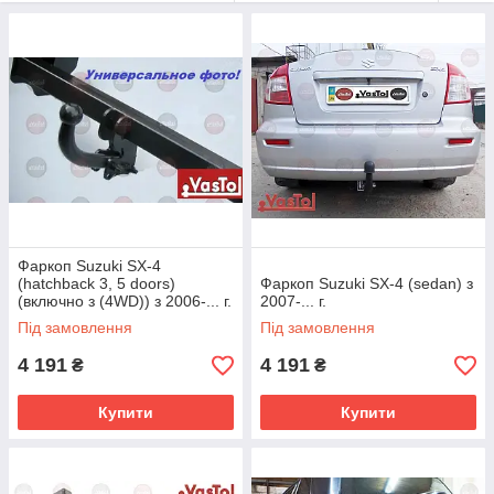
реестре УкрСЕПРО. В нашем магазине вы сможете
купить
фаркоп Suzuki «Vastol»
напрямую от изготовителя с
доставкой в любой населенный пункт Украины.
Фаркоп Suzuki SX-4
(hatchback 3, 5 doors)
Фаркоп Suzuki SX-4 (sedan) з
(включно з (4WD)) з 2006-... г.
2007-... г.
Під замовлення
Під замовлення
4 191
4 191
₴
₴
Купити
Купити