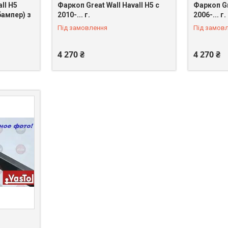
ll H5
Фаркоп Great Wall Havall H5 c
Фаркоп Gr
бампер) з
2010-... г.
2006-... г.
Під замовлення
Під замов
4 270 ₴
4 270 ₴