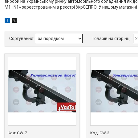
вироби на Українському ринку автомобільного обладнання як доси
М1 і
N
1» зареєстрованим в реєстрі УкрСЕПРО. У нашому магазин
GW-7
GW-3