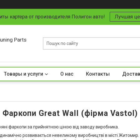
иты картера от производителя Полигон авто!
Лучшая це
uning Parts
Товары и услуги
О нас
Контакты
Достав
Фаркопи Great Wall (фірма Vastol)
зняні фаркопи за прийнятною ціною від заводу виробника.
 динамічно розвивається невеликому виробництві в місті Житомир.