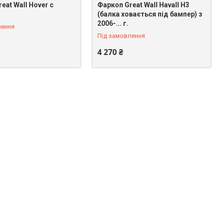
eat Wall Hover c
Фаркоп Great Wall Havall H3
(балка ховається під бампер) з
2006-... г.
лення
Під замовлення
4 270 ₴