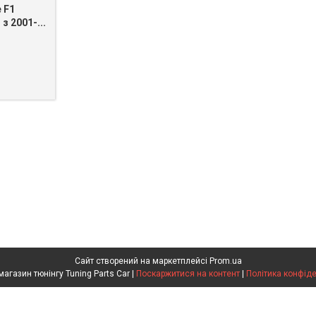
 F1
з 2001-...
Сайт створений на маркетплейсі
Prom.ua
Інтернет магазин тюнінгу Tuning Parts Car |
Поскаржитися на контент
|
Політика конфіде