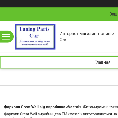
Защ
Интернет магазин тюнинга T
Car
Главная
Фаркопи Great Wall
від виробника «
Vastol
»
. Житомирські вітчи
Фаркопи Great Wall виробництва ТМ «
Vastol
» виготовляються на