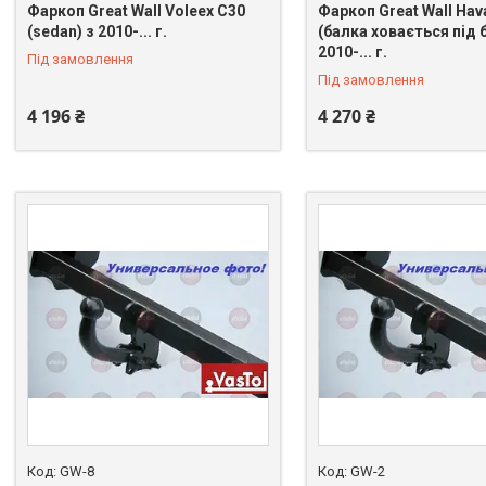
Фаркоп Great Wall Voleex C30
Фаркоп Great Wall Hava
(sedan) з 2010-... г.
(балка ховається під 
2010-... г.
Під замовлення
Під замовлення
4 196 ₴
4 270 ₴
GW-8
GW-2