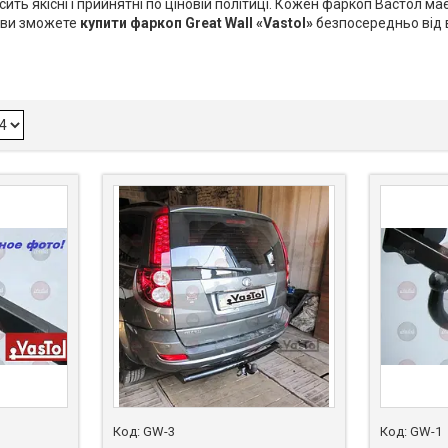
ть якісні і прийнятні по ціновій політиці. Кожен фаркоп Вастол ма
і ви зможете
купити
фаркоп Great Wall
«Vastol»
безпосередньо від 
GW-3
GW-1