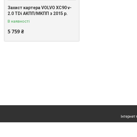
Захист картера VOLVO XC90 v-
2.0 TDi АКПП/МКПП з 2015 р.
В наявності
5 759 ₴