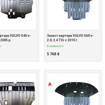
ртера VOLVO S40 v-
Захист картера VOLVO S60 v-
 2005 р.
2.0; 2.4 TDi c 2010 г.
і
В наявності
5 768 ₴