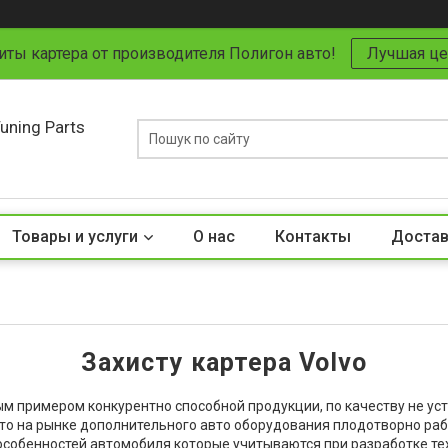
иты картера от производителя Полигон авто!
Лучшая це
uning Parts
Товары и услуги
О нас
Контакты
Достав
Захисту картера Volvo
м примером конкурентно способной продукции, по качеству не ус
то на рынке дополнительного авто оборудования плодотворно рабо
 особенностей автомобиля которые учитываются при разработке те