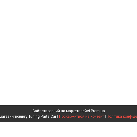
Сайт створений на маркетплейсі
Prom.ua
Інтернет магазин тюнінгу Tuning Parts Car |
Поскаржитися на контент
|
Політика конфіде