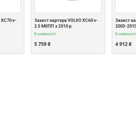
 XC70 v-
Захист картера VOLVO XC60 v-
Захист к
2.5 МКПП з 2010 р.
2003-2010
В наявності
В наявност
5 759 ₴
4 912 ₴