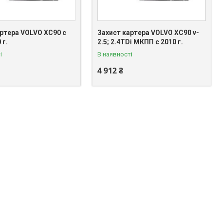
артера VOLVO XC90 c
Захист картера VOLVO XC90 v-
 г.
2.5; 2.4TDi МКПП c 2010 г.
і
В наявності
4 912 ₴