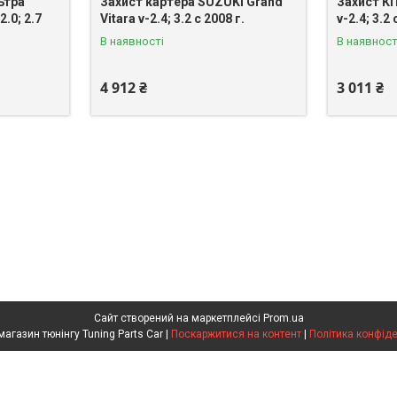
ьтра
Захист картера SUZUKI Grand
Захист КП
.0; 2.7
Vitara v-2.4; 3.2 с 2008 г.
v-2.4; 3.2 
В наявності
В наявност
4 912 ₴
3 011 ₴
Сайт створений на маркетплейсі
Prom.ua
Інтернет магазин тюнінгу Tuning Parts Car |
Поскаржитися на контент
|
Політика конфіде