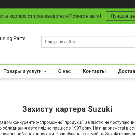
иты картера от производителя Полигон авто!
Лучшая це
uning Parts
Товары и услуги
О нас
Контакты
Достав
Захисту картера Suzuki
адом конкурентно-спроможної продукції, за якістю не поступаючи
о обладнання авто плідно працює з 1997 року. На підприємстві в ос
 при розробці технологами. Розробки на автомобіль Suzuki включаю