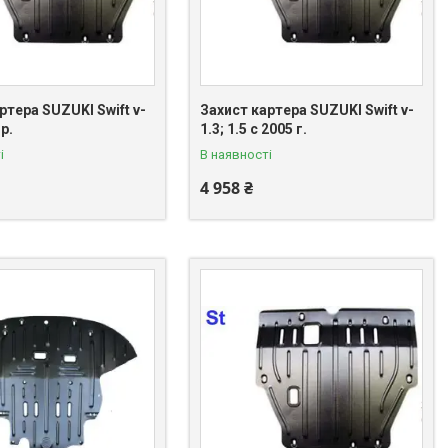
ртера SUZUKI Swift v-
Захист картера SUZUKI Swift v-
 р.
1.3; 1.5 с 2005 г.
і
В наявності
4 958 ₴