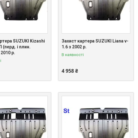
ртера SUZUKI Kizashi
Захист картера SUZUKI Liana v-
 (перд. і плин.
1.6 з 2002 р.
 2010 р.
В наявності
і
4 958 ₴