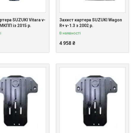
ртера SUZUKI Vitara v-
Захист картера SUZUKI Wagon
МКПП із 2015 р.
R+ v-1.3 з 2002 р.
і
В наявності
4 958 ₴