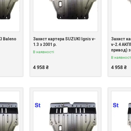
I Baleno
Захист картера SUZUKI Ignis v-
Захист ка
1.3 з 2001 р.
v-2.4 АКПП
привод) з
В наявності
В наявност
4 958 ₴
4 958 ₴