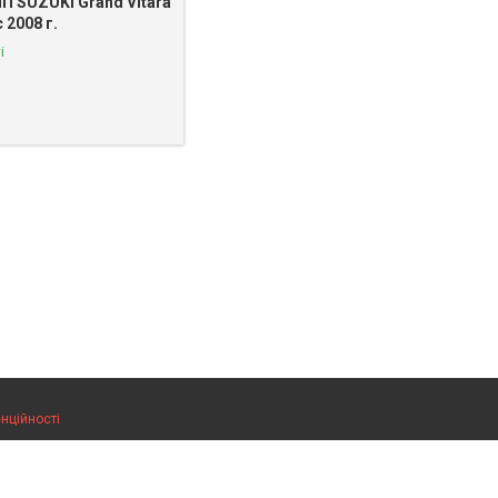
П SUZUKI Grand Vitara
с 2008 г.
і
нційності