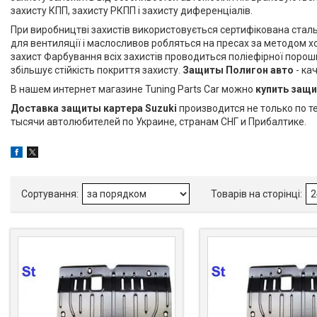
захисту КПП, захисту РКПП і захисту диференціалів.
При виробництві захистів використовується сертифікована сталь
для вентиляції і маслосливов робляться на пресах за методом хо
захист Фарбування всіх захистів проводиться поліефірної поро
збільшує стійкість покриття захисту.
Защиты Полигон авто
- ка
В нашем интернет магазине Tuning Parts Car можно
купить защи
Доставка защиты картера Suzuki
производится не только по 
тысячи автолюбителей по Украине, странам СНГ и Прибалтике.