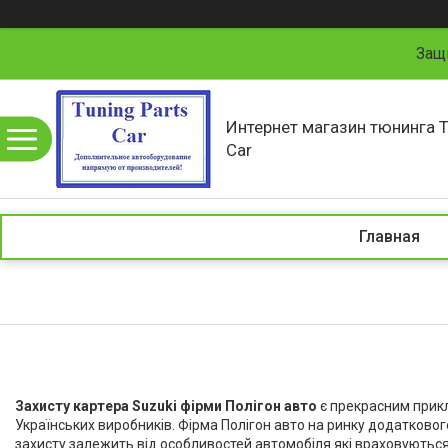
Защ
Интернет магазин тюнинга T
Car
Главная
Захисту картера Suzuki фірми Полігон авто
є прекрасним прикл
Українських виробників. Фірма Полігон авто на ринку додатковог
захисту залежить від особливостей автомобіля які враховуються