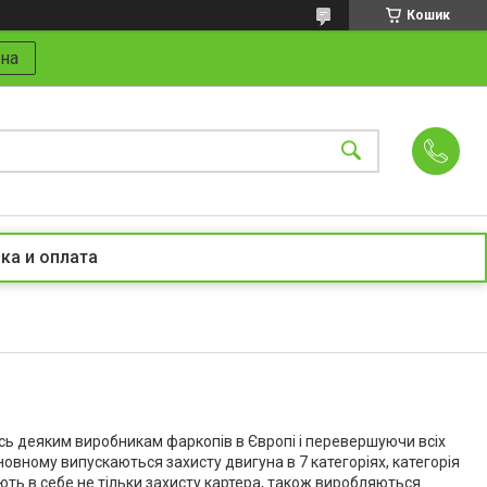
Кошик
на
ка и оплата
сь деяким виробникам фаркопів в Європі і перевершуючи всіх
новному випускаються захисту двигуна в 7 категоріях, категорія
ть в себе не тільки захисту картера, також виробляються