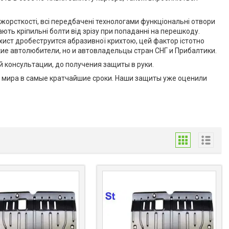
жорсткості, всі передбачені технологами функціональні отвори
ють кріпильні болти від зрізу при попаданні на перешкоду.
ист дробеструится абразивної крихтою, цей фактор істотно
кие автолюбители, но и автовладельцы стран СНГ и Прибалтики.
 консультации, до получения защиты в руки.
у мира в самые кратчайшие сроки. Наши защиты уже оценили