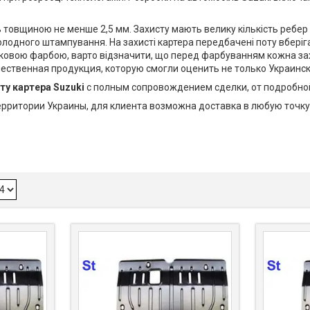
 товщиною не менше 2,5 мм. Захисту мають велику кількість ребер 
лодного штампування. На захисті картера передбачені поту вберіга
шковою фарбою, варто відзначити, що перед фарбуванням кожна зах
чественная продукция, которую смогли оценить не только Украинс
ту картера Suzuki
с полным сопровождением сделки, от подробной
территории Украины, для клиента возможна доставка в любую точк