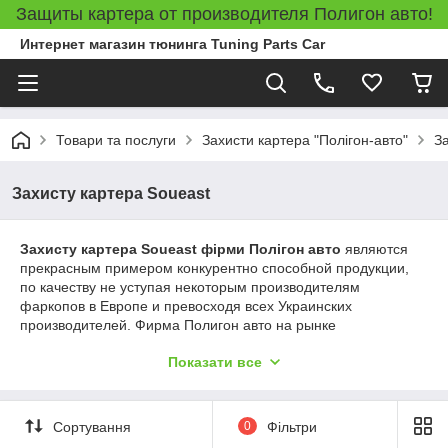
Защиты картера от производителя Полигон авто!
Интернет магазин тюнинга Tuning Parts Car
Товари та послуги
Захисти картера "Полігон-авто"
З
Захисту картера Soueast
Захисту картера Soueast фірми Полігон авто
являются
прекрасным примером конкурентно способной продукции,
по качеству не уступая некоторым производителям
фаркопов в Европе и превосходя всех Украинских
производителей. Фирма Полигон авто на рынке
дополнительного авто оборудования плодотворно работает
Показати все
с 1997 года. На предприятии в основном выпускаются
защиты двигателя в 7 категориях, категория защиты зависит
от особенностей автомобиля которые учитываются при
разработке технологами. Разработки на автомобиль Soueast
Сортування
0
Фільтри
включают в себя не только защиты картера, также