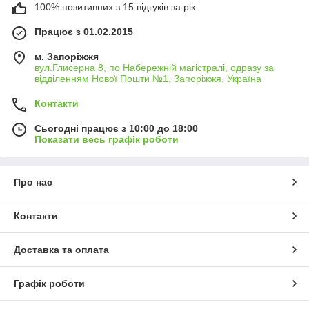
уже оценили тысячи автолюбителей по Украине, странам
100% позитивних з 15 відгуків за рік
СНГ и Прибалтике.
Працює з 01.02.2015
м. Запоріжжя
вул.Глисерна 8, по Набережній магістралі, одразу за
відділенням Нової Пошти №1, Запоріжжя, Україна
Контакти
Сьогодні працює з 10:00 до 18:00
Показати весь графік роботи
Про нас
Контакти
Доставка та оплата
Графік роботи