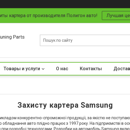
иты картера от производителя Полигон авто!
Лучшая це
uning Parts
Товары и услуги
О нас
Контакты
Достав
Захисту картера Samsung
икладом конкурентно-спроможної продукції, за якістю не поступаю
о обладнання авто плідно працює з 1997 року. На підприємстві в ос
я при розробці технологами. Розробки на автомобіль Samsung вклю