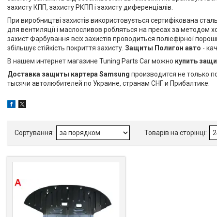
захисту КПП, захисту РКПП і захисту диференціалів.
При виробництві захистів використовується сертифікована сталь
для вентиляції і маслосливов робляться на пресах за методом хо
захист Фарбування всіх захистів проводиться поліефірної поро
збільшує стійкість покриття захисту.
Защиты Полигон авто
- ка
В нашем интернет магазине Tuning Parts Car можно
купить защ
Доставка защиты картера Samsung
производится не только п
тысячи автолюбителей по Украине, странам СНГ и Прибалтике.