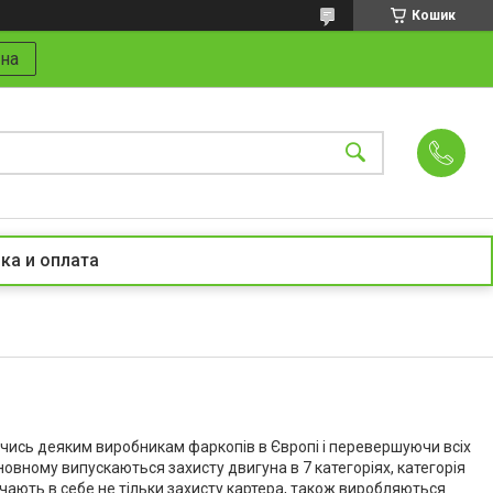
Кошик
на
ка и оплата
чись деяким виробникам фаркопів в Європі і перевершуючи всіх
новному випускаються захисту двигуна в 7 категоріях, категорія
чають в себе не тільки захисту картера, також виробляються