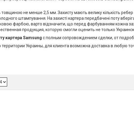
 товщиною не менше 2,5 мм. Захисту мають велику кількість ребер 
лодного штампування. На захисті картера передбачені поту вберіга
шковою фарбою, варто відзначити, що перед фарбуванням кожна зах
чественная продукция, которую смогли оценить не только Украинс
иту картера Samsung
с полным сопровождением сделки, от подробн
о территории Украины, для клиента возможна доставка в любую т