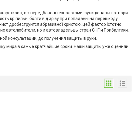
жорсткості, всі передбачені технологами функціональні отвори
ють кріпильні болти від зрізу при попаданні на перешкоду.
ист дробеструится абразивної крихтою, цей фактор істотно
кие автолюбители, но и автовладельцы стран СНГ и Прибалтики.
ой консультации, до получения защиты в руки.
очку мира в самые кратчайшие сроки. Наши защиты уже оценили