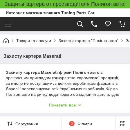
Защиты картера от производителя Полигон авто!
Интернет магазин тюнинга Tuning Parts Car
Товари та послуги
Захисти картера "Полігон-авто"
За
Захисту картера Maserati
Захисту картера Maserati фірми Полігон авто
є
прекрасним прикладом конкурентно-спроможної продукції,
за якістю не поступаючись деяким виробникам фаркопів в
Європі і перевершуючи всіх Українських виробників. Фірма
Полігон авто на ринку додаткового обладнання авто плідно
працює з 1997 року. На підприємстві в основному
Показати все
випускаються захисту двигуна в 7 категоріях, категорія
захисту залежить від особливостей автомобіля які
враховуються при розробці технологами. Розробки на
автомобіль Maserati включають в себе не тільки захисту
Сортування
0
Фільтри
картера, також виробляються захисту КПП, захисту РКПП і