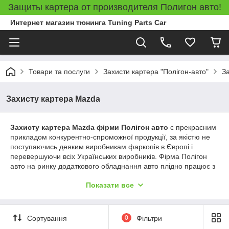
Защиты картера от производителя Полигон авто!
Интернет магазин тюнинга Tuning Parts Car
Товари та послуги
Захисти картера "Полігон-авто"
З
Захисту картера Mazda
Захисту картера Mazda фірми Полігон авто
є прекрасним
прикладом конкурентно-спроможної продукції, за якістю не
поступаючись деяким виробникам фаркопів в Європі і
перевершуючи всіх Українських виробників. Фірма Полігон
авто на ринку додаткового обладнання авто плідно працює з
1997 року. На підприємстві в основному випускаються
Показати все
захисту двигуна в 7 категоріях, категорія захисту залежить від
особливостей автомобіля які враховуються при розробці
технологами. Розробки на автомобіль Mazda включають в
себе не тільки захисту картера, також виробляються захисту
Сортування
0
Фільтри
КПП, захисту РКПП і захисту диференціалів.