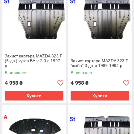
Захист картера MAZDA 323 F
(5-дв.) кузов ВА v-2.0 c 1997
Захист картера MAZDA 323 F
р.
"жаба" 3 дв. з 1989-1994 р.
В наявності
В наявності
4 958
4 958
₴
₴
Купити
Купити