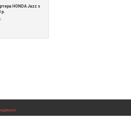
артера HONDA Jazz з
 р.
і
нційності