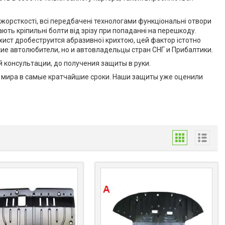
жорсткості, всі передбачені технологами функціональні отвори
ють кріпильні болти від зрізу при попаданні на перешкоду.
ист дробеструится абразивної крихтою, цей фактор істотно
кие автолюбители, но и автовладельцы стран СНГ и Прибалтики.
 консультации, до получения защиты в руки.
у мира в самые кратчайшие сроки. Наши защиты уже оценили