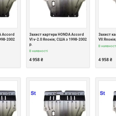
A Accord
Захист картера HONDA Accord
Захист к
1998-2002
VI v-2.0 Японія; США з 1998-2002
VII Японі
р.
В наявност
В наявності
4 958 ₴
4 958 ₴