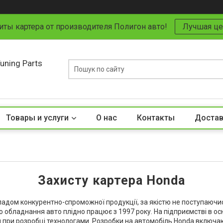
иты картера от производителя Полигон авто!
Лучшая це
uning Parts
Товары и услуги
О нас
Контакты
Достав
Захисту картера Honda
адом конкурентно-спроможної продукції, за якістю не поступаючи
о обладнання авто плідно працює з 1997 року. На підприємстві в ос
 при розробці технологами. Розробки на автомобіль Honda включаю