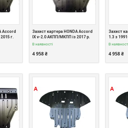
A Accord
Захист картера HONDA Accord
Захист ка
с 2015 г.
IX v-2.0 АКПП/МКПП із 2017 р.
1.3 з 1991
В наявності
В наявност
4 958 ₴
4 958 ₴