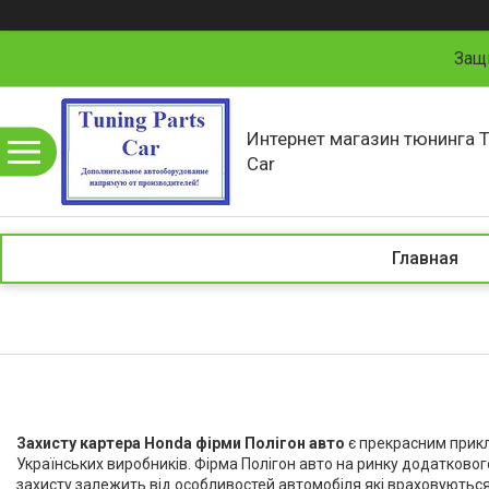
Защ
Интернет магазин тюнинга T
Car
Главная
Захисту картера Honda фірми Полігон авто
є прекрасним прикл
Українських виробників. Фірма Полігон авто на ринку додатковог
захисту залежить від особливостей автомобіля які враховуються