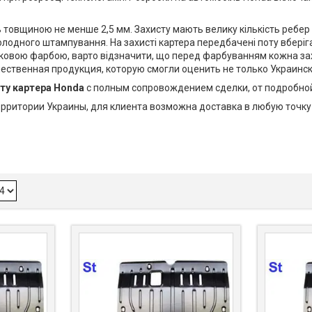
 товщиною не менше 2,5 мм. Захисту мають велику кількість ребер 
лодного штампування. На захисті картера передбачені поту вберіга
шковою фарбою, варто відзначити, що перед фарбуванням кожна зах
чественная продукция, которую смогли оценить не только Украинс
ту картера Honda
с полным сопровождением сделки, от подробной
территории Украины, для клиента возможна доставка в любую точк