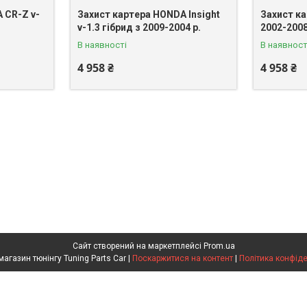
 CR-Z v-
Захист картера HONDA Insight
Захист к
v-1.3 гібрид з 2009-2004 р.
2002-2008
В наявності
В наявност
4 958 ₴
4 958 ₴
Сайт створений на маркетплейсі
Prom.ua
Інтернет магазин тюнінгу Tuning Parts Car |
Поскаржитися на контент
|
Політика конфіде