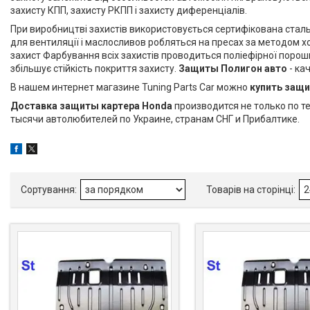
захисту КПП, захисту РКПП і захисту диференціалів.
При виробництві захистів використовується сертифікована сталь
для вентиляції і маслосливов робляться на пресах за методом хо
захист Фарбування всіх захистів проводиться поліефірної поро
збільшує стійкість покриття захисту.
Защиты Полигон авто
- ка
В нашем интернет магазине Tuning Parts Car можно
купить защи
Доставка защиты картера Honda
производится не только по 
тысячи автолюбителей по Украине, странам СНГ и Прибалтике.