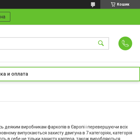
Кошик
на
ка и оплата
сь деяким виробникам фаркопів в Європі і перевершуючи всіх
новному випускаються захисту двигуна в 7 категоріях, категорія
ть в себе не тільки захисту картера, також виробляються