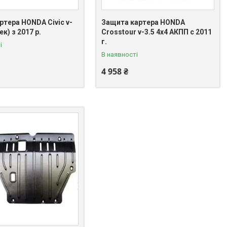
ртера HONDA Civic v-
Защита картера HONDA
ек) з 2017 р.
Crosstour v-3.5 4x4 АКПП c 2011
г.
і
В наявності
4 958 ₴