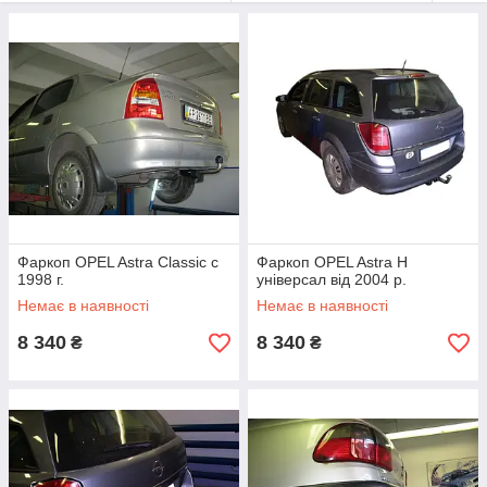
У нашому інтернет магазині Tuning Parts Car можна
купити
фаркоп Opel
з повним супроводом угоди, від докладної
консультації, до отримання фаркопа в руки.
Доставка всех фаркопов
производится не только по
территории Украины, для клиента возможна доставка в
любую точку мира в самые кратчайшие сроки. Наши
фаркопы Opel уже оценили тысячи автолюбителей по
Украине, странам СНГ и Прибалтике.
Сайт с полным описанием:
farkop
-
poligon
.
ru
Фаркоп OPEL Astra Classic с
Фаркоп OPEL Astra H
1998 г.
універсал від 2004 р.
Немає в наявності
Немає в наявності
8 340
8 340
₴
₴