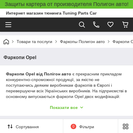
Защиты картера от производителя Полигон авто!
Интернет магазин тюнинга Tuning Parts Car
Товари та послуги
Фаркопы Полигон авто
Фаркопи O
Фаркопи Opel
Фаркопи Opel від Полігон авто
є прекрасним прикладом
конкурентно-спроможної продукції, за якістю не
поступаючись деяким виробникам фаркопів в Європі і
перевершуючи всіх Українських виробників. На підприємстві в
основному випускаються фаркопи Opel двох модифікацій:
условносъемные фаркопи
(поздовжньо знімається гак
Показати все
кріпиться до рами фаркопа двома болтами) і
швидкознімні
фаркопи під квадратну вставку
(американський тип такого
фаркопа з квадратом 50Х50 мм). Фаркопи Полігон авто -
якісна продукція, яку вже встигли оцінити не тільки Українські
Сортування
0
Фільтри
автолюбителі, але і автовласники країн СНД і Прибалтики.