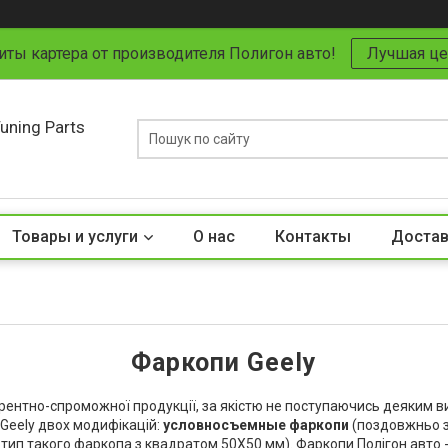
иты картера от производителя Полигон авто!
Лучшая це
uning Parts
Товары и услуги
О нас
Контакты
Достав
Фаркопи Geely
ентно-спроможної продукції, за якістю не поступаючись деяким ви
Geely двох модифікацій:
условносъемные фаркопи
(поздовжньо з
ип такого фаркопа з квадратом 50Х50 мм). Фаркопи Полігон авто - я