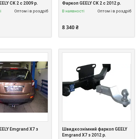
ELY CK 2 c 2009 р.
Фаркоп GEELY CK 2 c 2012 р.
і
Оптом і в роздріб
В наявності
Оптом і в роздріб
8 340 ₴
EELY Emgrand X7 з
Швидкознімний фаркоп GEELY
Emgrand X7 з 2012 р.