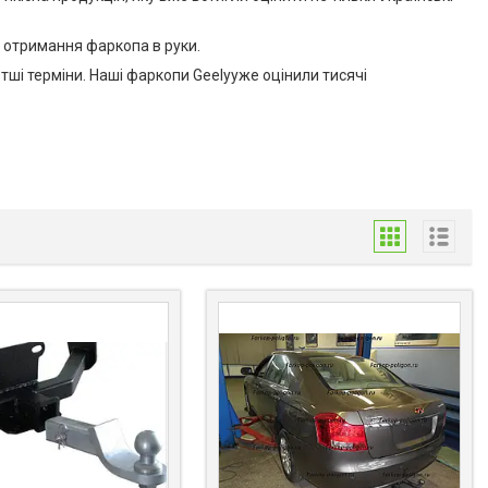
о отримання фаркопа в руки.
отші терміни. Наші фаркопи Geelyуже оцінили тисячі