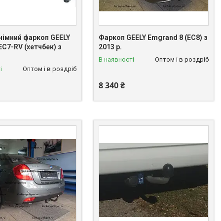
імний фаркоп GEELY
Фаркоп GEELY Emgrand 8 (EC8) з
C7-RV (хетчбек) з
2013 р.
В наявності
Оптом і в роздріб
і
Оптом і в роздріб
8 340 ₴