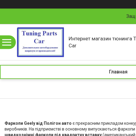
Защ
Интернет магазин тюнинга T
Car
Главная
Фаркопи Geely від Полігон авто
є прекрасним прикладом конкур
виробників. На підприємстві в основному випускаються фаркопи 
швидкознімні фаркопи під квадратну вставку
(американський т