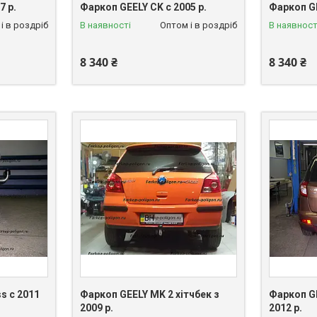
7 р.
Фаркоп GEELY CK c 2005 р.
Фаркоп GE
і в роздріб
В наявності
Оптом і в роздріб
В наявност
8 340 ₴
8 340 ₴
s c 2011
Фаркоп GEELY MK 2 хітчбек з
Фаркоп G
2009 р.
2012 р.