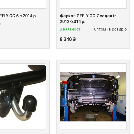
ELY GC 6 с 2014 р.
Фаркоп GEELY GC 7 седан із
2012-2014 р.
і
В наявності
Оптом і в роздріб
8 340 ₴