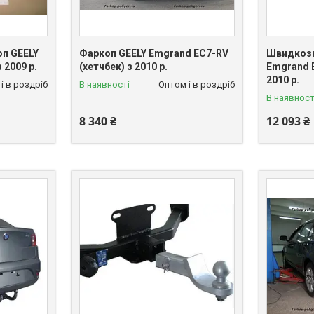
п GEELY
Фаркоп GEELY Emgrand EC7-RV
Швидкозн
 2009 р.
(хетчбек) з 2010 р.
Emgrand E
2010 р.
і в роздріб
В наявності
Оптом і в роздріб
В наявност
8 340 ₴
12 093 ₴