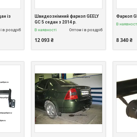
ан із
Швидкознімний фаркоп GEELY
Фаркоп GE
GC 5 седан з 2014 р.
В наявност
і в роздріб
В наявності
Оптом і в роздріб
12 093 ₴
8 340 ₴