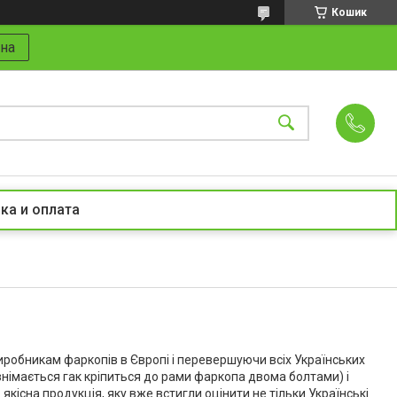
Кошик
на
ка и оплата
робникам фаркопів в Європі і перевершуючи всіх Українських
німається гак кріпиться до рами фаркопа двома болтами) і
кісна продукція, яку вже встигли оцінити не тільки Українські