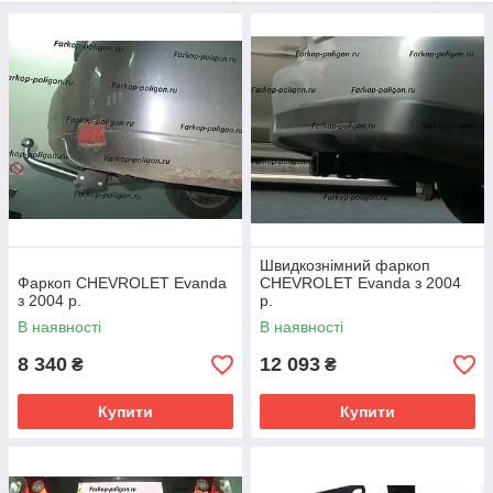
країн СНД і Прибалтики.
У нашому інтернет магазині Tuning Parts Car можна
купити
фаркоп Chevrolet
з повним супроводом угоди, від докладної
консультації, до отримання фаркопа в руки.
Доставка всіх фаркопів
проводиться не тільки по території
України, для клієнта можлива доставка в будь-яку точку світу
в найкоротші терміни. Наші фаркопи Chevrolet вже оцінили
тисячі автолюбителів по Україні, країнам СНД і Прибалтиці.
Сайт з повним описом:
farkop
-
poligon
.
ru
Швидкознімний фаркоп
Фаркоп CHEVROLET Evanda
CHEVROLET Evanda з 2004
з 2004 р.
р.
В наявності
В наявності
8 340
12 093
₴
₴
Купити
Купити