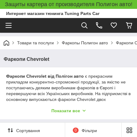
Защиты картера от производителя Полигон авто!
Интернет магазин тюнинга Tuning Parts Car
Товари та послуги
Фаркопы Полигон авто
Фаркопи C
Фаркопи Chevrolet
Фаркопи Chevrolet від Полігон авто
є прекрасним
прикладом конкурентно-спроможної продукції, за якістю не
поступаючись деяким виробникам фаркопів в Європі і
перевершуючи всіх Українських виробників. На підприємстві в
основному випускаються фаркопи Chevrolet двох
модифікацій:
условносъемные фаркопи
(поздовжньо
Показати все
знімається гак кріпиться до рами фаркопа двома болтами) і
швидкознімні фаркопи під квадратну вставку
(американський тип такого фаркопа з квадратом 50Х50 мм).
Фаркопи Полігон авто - якісна продукція, яку вже встигли
Сортування
0
Фільтри
оцінити не тільки Українські автолюбителі, але і автовласники