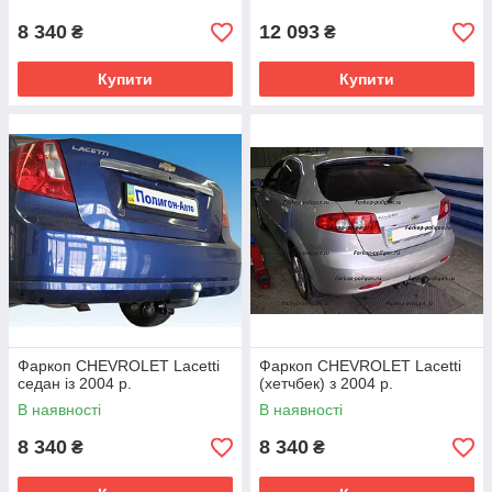
8 340
12 093
₴
₴
Купити
Купити
Фаркоп CHEVROLET Lacetti
Фаркоп CHEVROLET Lacetti
седан із 2004 р.
(хетчбек) з 2004 р.
В наявності
В наявності
8 340
8 340
₴
₴